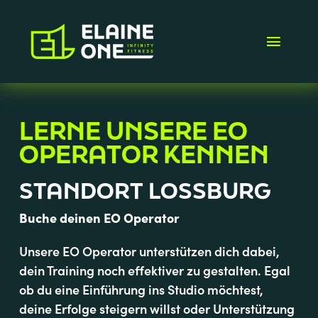
Zum
Inhalt
springen
Toggl
Navig
AKTION
LERNE UNSERE EO
OPERATOR KENNEN
EO OPERATOR BUCHEN
STANDORT LOSSBURG
FAQ
Buche deinen EO Operator
Unsere EO Operator unterstützen dich dabei,
dein Training noch effektiver zu gestalten. Egal
ob du eine Einführung ins Studio möchtest,
deine Erfolge steigern willst oder Unterstützung