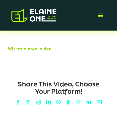
Zum
Inhalt
springen
Toggl
Navig
AKTIONEN
Wir trainieren in der
Oberndorfer Str. 9, 72290
Loßburg
STANDORTE
KONTAKT
Share This Video, Choose
FAQ
Your Platform!
Facebook
X
Reddit
LinkedIn
WhatsApp
Tumblr
Pinterest
Vk
E-
MITGLIED WERDEN
Mail